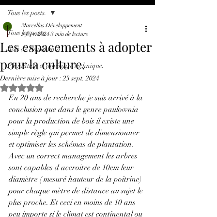
Tous les posts.
Marcellus Développement
Tous les posts.
9 févr. 2024
3 min de lecture
Les espacements à adopter
Bois de Paulownia.
pour la culture.
Plantation et itinéraire technique.
Dernière mise à jour :
23 sept. 2024
Noté NaN étoiles sur 5.
En 20 ans de recherche je suis arrivé à la 
conclusion que dans le genre paulownia 
pour la production de bois il existe une 
simple règle qui permet de dimensionner 
et optimiser les schémas de plantation.
Avec un correct management les arbres 
sont capables d accroitre de 10cm leur 
diamètre ( mesuré hauteur de la poitrine) 
pour chaque mètre de distance au sujet le 
plus proche. Et ceci en moins de 10 ans 
peu importe si le climat est continental ou 