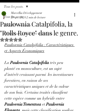
Tous les posts.
Marcellus Développement
Tous les posts.
29 oct. 2024
2 min de lecture
Paulownia Catalpifolia, la
Bois de Paulownia.
"Rolls Royce" dans le genre.
Plantation et itinéraire technique.
Noté NaN étoiles sur 5.
Paulownia Catalpifolia : Caractéristiques 
et Aspects Économiques
La 
Paulownia Catalpifolia 
très peu 
planté en monoculture, est un sujet 
d'intérêt croissant parmi  les investisseurs 
forestiers, en raison de ses 
caractéristiques uniques et de la valeur 
de son bois. Certains traités classifient 
cette espèce comme un hybride entre 
Paulownia Tomentosa
 et 
Paulownia 
Elongata
, mais cette classification soulève 